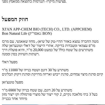
פציעות מיקרו- הנגרמות כתוצאה ממאמץ גופני.
חוזק המפעל
XI'AN APP-CHEM BIO (TECH) CO., LTD. (APPCHEM)
Bon Natural Life (נאסד"ק: BON)
מטה החברה נמצא באזור ההיי-טק של שיאן-, מחוז שאאנשי, עם מרכז
מו"פ עצמאי ומעבדות בדיקה. אתרי הייצור של דאלי וטונגצ'ואן שלה
משתרעים על שטח כולל של כמעט 20,000 מ"ר, והיא פועלת דרך
רשתות השיווק בסין וממנה.
מפעל דאלי
משתרע על 30 דונם ושטח בנייה של 11000 מ"ר
קיום סדנת מיצוי צמחים, סדנת ייבוש ואריזה מדויקת וסדנת זיקוק תבלינים
מפעל טונגצ'ואן
משתרע על 20 דונם, עם שטח בנייה של 6900 מ"ר
בעל 3 בתי מלאכה נקיים, 2 קווי ייצור של מוצרי פורמולה וקו ייצור מזון
מיוחד אחד בבנייה