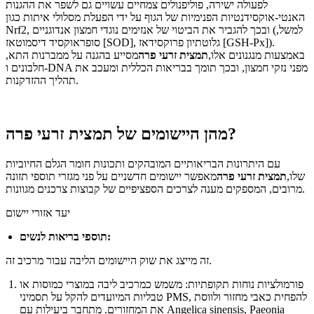
לפעולה ישירה, פוליפנולים צמחיים עשויים גם לשפר את ההגנות
האנטי-אוקסידנטיות הפנימיות של הגוף על ידי הפעלת מסלולי איתות כגון
Nrf2, ובכך להגביר את הביטוי של אנזימים נוגדי חמצון אנדוגניים (למשל,
סופראוקסיד דיסמוטאז [SOD], גלוטתיון פרוקסידאז [GSH-Px]).
באמצעות מנגנונים אלו,
תמצית זרעי פרה
מסייע בהגנה על ממברנות התא,
חלבונים ו-DNA מפני נזקי חמצון, ובכך תומך בבריאות הכללית ומעכב את
תהליך ההזדקנות.
מהן היישומים של תמצית זרעי פרה?
עם היתרונות הבריאותיים המובהקים ותכונות חומר הגלם החיוביות
שלו,
תמצית זרעי פרה
מאפשר יישומים חדשניים על פני מגזרי תוספי תזונה
מרובים, המספקים מענה לצרכים הספציפיים של קבוצות צרכנים מגוונות.
יעד אזורי יישום
תוספי בריאות לנשים:
זה מייצג את שוק היישומים הליבה עבור מרכיב זה.
פורמולציות נוחות תקופתיות: משמש כמרכיב ליבה במוצרי כמוסות או
טבליות המיועדים להקל על תסמיני PMS, להפחית כאבי מחזור ולווסת
את המחזורים. מתחבר ביעילות עם Angelica sinensis, Paeonia