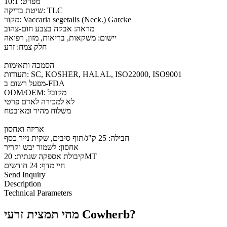
מפרט: 10:1
שיטת בדיקה: TLC
מקור: Vaccaria segetalis (Neck.) Garcke
מראה: אבקה בצבע חום-צהוב
יישום: משקאות, בריאות, מזון, רפואה
חלק צמח: זרע
הסמכה ותאימות
תעודות: SC, KOSHER, HALAL, ISO22000, ISO9001
מפעל רשום ב-FDA
ODM/OEM: מקובל
לא למכירה לאדם פרטי
משלוח מהיר ומאובטח
אריזה ואחסון
חבילה: 25 ק"ג/תוף סיבים, שקית נייר כסף
אחסון: לשמור יבש וקריר
קיבולת אספקה ​​שנתית: 20MT
חיי מדף: 24 חודשים
Send Inquiry
Description
Technical Parameters
מהי תמצית זרעי Cowherb?