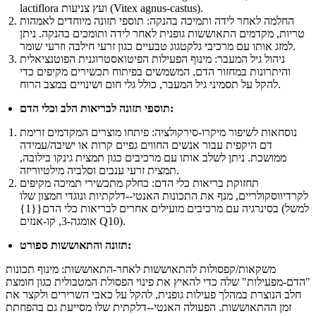
lactiflora ועץ צניעות (Vitex agnus-castus).
החלמה לאחר לידה ותמיכה בהנקה: תוספי תזונה מיוחדים לאמהות
טריות, מקדמים התאוששות גופנית לאחר לידה ותומכים בהנקה. ניתן
למזג אותו עם מרכיבי גלקטגוג טבעיים כגון זרעי חילבה וזרעי שומר.
ניהול גיל המעבר: מינוף הפעילות הפיטואסטרוגנית הפוטנציאלית
והיתרונות במחזור הדם, המשמשים בפיתוח תכשירים מקיפים כדי
להקל על תסמיני גיל המעבר, כולל גלי חום ושינויים במצב הרוח.
תוספי תזונה לבריאות הלב וכלי הדם:
נוסחאות לשיפור מיקרו-סירקולציה: פיתחו מוצרים המקדמים זרימת
דם היקפית עבור אנשים החווים גפיים קרות או ישיבה/עמידה
ממושכת. ניתן לשלב אותו עם מרכיבים כגון תמצית גינקו בילובה,
תמצית זרעי ענבים וסלביה מילטיוריזה.
תחזוקת בריאות כלי הדם: כחלק מתכשירי תמיכה מקיפים
לקרדיווסקולריים, מנף את התכונות האנטי--דלקתיות ונוגדי חמצון שלו
בסינרגיה עם מרכיבים מועילים אחרים לבריאות כלי הדם{{1} (למשל
אומגה-3, קו-אנזים Q10).
תזונה והתאוששות ספורט:
משקאות/קפסולות להתאוששות לאחר-התאוששות: מינוף תכונות
"הדם-מפעילות" שלה כדי להאיץ את פינוי הפסולת המטבולית כגון חומצת
חלב הנוצרת במהלך פעילות גופנית, להקל על כאבי השרירים ולקצר את
זמן ההתאוששות. הפעולה האנטי--דלקתית שלו מסייעת גם בהפחתת