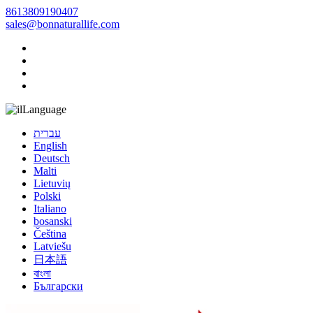
8613809190407
sales@bonnaturallife.com
Language
עברית
English
Deutsch
Malti
Lietuvių
Polski
Italiano
bosanski
Čeština
Latviešu
日本語
বাংলা
Български