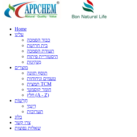
Home
עלינו
כבוד הסמכה
בית חרושת
תעודת הסמכה
היסטוריית פיתוח
מַנהִיגוּת
מוצרים
תוסף תזונה
טעמים וניחוחות
תמצית TCM
חומר קוסמטי
חלץ (A - Z)
חֲדָשׁוֹת
דִינָמִי
תערוכות
בלוג
צרו קשר
שאלות נפוצות