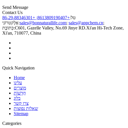
Send Message
Contact Us
טל:
+8613809190407; +86-29-88346301
;
sales@appchem.cn
;
sales@bonnaturallife.com
אֶלֶקטרוֹנִי:
C601, Gazelle Valley, No.69 Jinye RD.Xi'an Hi-Tech Zone,
כְּתוֹבֶת:
Xi'an, 710077, China
Quick Navigation
Home
עלינו
מוצרים
חֲדָשׁוֹת
בלוג
צרו קשר
שאלות נפוצות
Sitemap
Categories