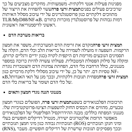
מפגינות פעילות אנטי דלקתית- משמעותית. מחקרים מצביעים על כך
שרכיבים פעילים בפנים
תמצית זרעי פרה
עשוי להפחית את הייצור של
מתווכים דלקתיים כגון פרוסטגלנדינים על ידי עיכוב מסלול האיתות
TLR/MyD88/NF-κB. רמות גבוהות של פרוסטגלנדין מוכרות כתורם
ראשוני לדיסמנוריאה ראשונית.
בריאות מערכת הדם
תמצית זרעי פרה
מקדם את זרימת הדם המערכתית, משפר את חמצון
הרקמות. השפעה זו מועילה לשמירה על בריאות הלב וכלי הדם, הקלה על
תסמינים הנובעים מזרימת דם היקפית לקויה (כגון ידיים ורגליים קרות),
ומקלה על סילוק הפסולת המטבולית. פעולתו עשויה להיות כרוכה במספר
מנגנונים, כולל הרחבת כלי הדם, הפחתת צמיגות הדם והצטברות נוגדת
טסיות דם. יתר על כן, על ידי עיכוב מסלולי דלקת מרכזיים כגון NF-
תמצית זרעי פרה
מפחית תגובות דלקתיות, ובכך מגן על תאי האנדותל
κB,
של כלי הדם ושומר על בריאות כלי הדם.
מנגנוני הגנה נוגדי חמצון ותאים
תרכובות הפלבנואידים בשפע
תמצית זרעי פרה
, הפועלים כנוגדי חמצון
טבעיים, מהווים את הבסיס החזק להשפעות הציטו-פרוטקטיביות שלו.
מנגנוני המפתח כוללים: מבנה ההידרוקסיל הפוליפנולי של הפלבנואידים
מאפשר תרומת אלקטרונים ישירה, מנטרל רדיקלים חופשיים בעלי
תגובתיות גבוהה כגון מיני חמצן תגובתיים (ROS) ומיני חנקן תגובתיים
(RNS), ובכך מפסיקים תגובות שרשרת של רדיקלים חופשיים. מעבר