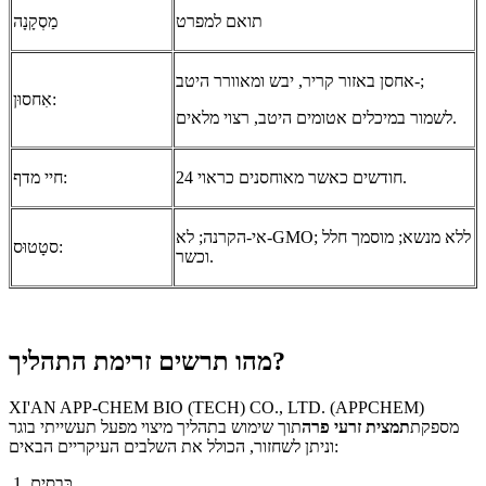
תואם למפרט
מַסְקָנָה
אחסן באזור קריר, יבש ומאוורר היטב-;
אִחסוּן:
לשמור במיכלים אטומים היטב, רצוי מלאים.
24 חודשים כאשר מאוחסנים כראוי.
חיי מדף:
אי-הקרנה; לא-GMO; ללא מנשא; מוסמך חלל
סטָטוּס:
וכשר.
מהו תרשים זרימת התהליך?
XI'AN APP-CHEM BIO (TECH) CO., LTD. (APPCHEM)
מספקת
תמצית זרעי פרה
תוך שימוש בתהליך מיצוי מפעל תעשייתי בוגר
וניתן לשחזור, הכולל את השלבים העיקריים הבאים:
כְּבָסִים