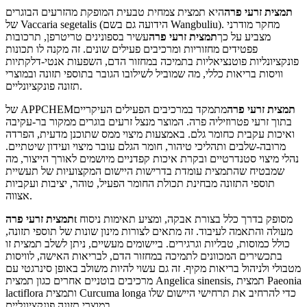
תמצית זרעי פרה
היא תמצית צמחית טבעית המופקת מהזרעים הבוגרים
של Vaccaria segetalis (הידועה גם בשם Wangbuliu). מחקר מודרני
מצביע על כך
תמצית זרעי פרה
עשיר בספונינים טריטרפן, תרכובות
פפטידים מחזוריות ומרכיבים פעילים שונים. זה מקנה לו תכונות
פונקציונליות פוטנציאליות בתמיכה במחזור הדם, השפעות אנטי-דלקתיות
וויסות בריאות כללי, מה שמוביל לשילובו הגובר בתוספי תזונה ובמוצרי
תזונה פונקציונליים.
תמצית זרעי פרה
מתמקד במרכיבים הפעילים העיקריים
של APPCHEM
בתוך זרעי פטרוזיליה פרה. המוצר מנצל זרעים בוגרים ממקור בר-עקיבה
ואיכות עקבית כחומר גלם. באמצעות מיצוי ממס שתוכנן מדעית, הפרדה
מרובה-שלבים ותהליכי טיהור, חומר הגלם עובר מיצוי ועידון שיטתיים.
נהלי מיצוי סטנדרטיים ובקרת איכות קפדניים מיושמים לאורך הייצור, מה
שמבטיח שהתמצית עומדת בדרישות היישום המקצועיות של תעשיית
תוספי התזונה מבחינת תכולת החומר הפעיל, טוהר, יציבות ועקביות
אצווה.
t מסופק בדרך כלל בצורת אבקה, ומציע תאימות ניסוח
תמצית זרעי פרה
מעולה והתאמה לעיבוד. זה מתאים לצורות מינון שונות של תוספי תזונה,
כולל כמוסות, טבליות וגרגירים. ביישומים מעשיים, ניתן לשלב תמצית זו
בתכשירים המכוונים לתמיכה במחזור הדם, לבריאות האישה, לוויסות
מטבולי ולניהול בריאות מקיף. זה גם עשוי להיות משולב באופן סינרגטי עם
מרכיבים בוטניים אחרים כגון תמצית Angelica sinensis, תמצית Paeonia
lactiflora ותמצית Curcuma longa כדי להרחיב את תרחישי היישום שלו
במוצרי תזונה פונקציונליים.