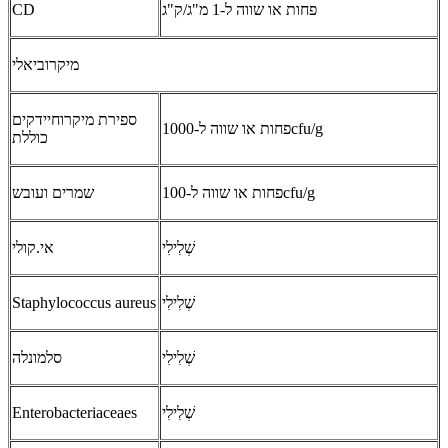
פחות או שווה ל-1 מ"ג/ק"ג
CD
מיקרוביאלי
ספירת מיקרוחיידקים
פחות או שווה ל-1000cfu/g
כוללת
פחות או שווה ל-100cfu/g
שמרים ועובש
שְׁלִילִי
אי.קולי
שְׁלִילִי
Staphylococcus aureus
שְׁלִילִי
סלמונלה
שְׁלִילִי
Enterobacteriaceaes