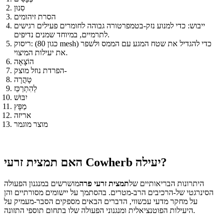
סִנוּן
הסרת זיהומים
ייבוש: כדי למנוע נזק-בטמפרטורה גבוהה לחומרים פעילים רגישים
לתרמיים, במיוחד שמנים נדיפים.
ריסוק: (כגון 80 mesh) כדי להגדיל את שטח המגע עם הממס ולשפר
את יעילות המיצוי.
הוֹצָאָה
הפרדת נוזל מוצק-
טָהֳרָה
לְהִתְרַכֵּז
יִבּוּשׁ
מַפָּץ
אריזה
מוצר מוגמר
האם תמצית זרעי Cowherb יעילה?
היתרונות הבריאותיים של
תמצית זרעי פרה
מושרשים במנגנון הפעולה
הסינרגטי של-הרכיבים הרב-מטרים. בהסתמך על יישומים מסורתיים והן
על מחקר מדעי עכשווי, הדברים הבאים מספקים הסבר-מעמיק על
היעילות הפוטנציאלית ומנגנוני הפעולה שלו בתחום תוספי התזונה.