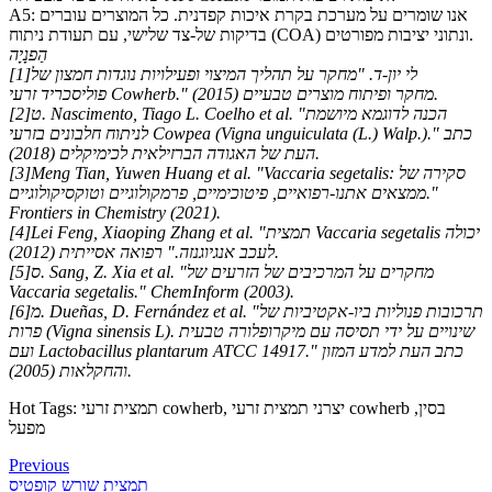
A5: אנו שומרים על מערכת בקרת איכות קפדנית. כל המוצרים עוברים
בדיקות של-צד שלישי, עם תעודת ניתוח (COA) ונתוני יציבות מפורטים.
הַפנָיָה
[1]לי יון-ד. "מחקר על תהליך המיצוי ופעילויות נוגדות חמצון של
פוליסכריד זרעי Cowherb." מחקר ופיתוח מוצרים טבעיים (2015).
[2]ט. Nascimento, Tiago L. Coelho et al. "הכנה לדוגמא מיושמת
לניתוח חלבונים בזרעי Cowpea (Vigna unguiculata (L.) Walp.)." כתב
העת של האגודה הברזילאית לכימיקלים (2018).
[3]Meng Tian, ​​Yuwen Huang et al. "Vaccaria segetalis: סקירה של
ממצאים אתנו-רפואיים, פיטוכימיים, פרמקולוגיים וטוקסיקולוגיים."
Frontiers in Chemistry (2021).
[4]Lei Feng, Xiaoping Zhang et al. "תמצית Vaccaria segetalis יכולה
לעכב אנגיוגנזה." רפואה אסייתית (2012).
[5]ס. Sang, Z. Xia et al. "מחקרים על המרכיבים של הזרעים של
Vaccaria segetalis." ChemInform (2003).
[6]מ. Dueñas, D. Fernández et al. "תרכובות פנוליות ביו-אקטיביות של
פרות (Vigna sinensis L). שינויים על ידי תסיסה עם מיקרופלורה טבעית
ועם Lactobacillus plantarum ATCC 14917." כתב העת למדע המזון
והחקלאות (2005).
Hot Tags: תמצית זרעי cowherb, יצרני תמצית זרעי cowherb בסין,
מפעל
Previous
תמצית שורש קופטיס