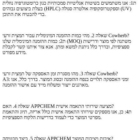
ת1: אנו משתמשים בשיטות אנליטיות סמכותיות כגון כרומטוגרפיה נוזלית
בעלת ביצועים גבוהים (HPLC) וספקטרוסקופיה אולטרה סגולה (UV)
כדי להבטיח את התוכן.
שאלה 2. מהי כמות ההזמנה המינימלית עבור תמצית זרעי Cowherb?
ת2: כמות ההזמנה המינימלית שלנו (MOQ) משתנה לפי מוצר ודרישות
ספציפיות, ובדרך כלל ניתנת למשא ומתן. אנא צור איתנו קשר לקבלת
מידע מפורט.
שאלה 3. מהו מסגרת זמן האספקה ​​של תמצית זרעי Cowherb?
A3: זמני האספקה ​​תלויים בנפח ההזמנה ובסוג המוצר. בדרך כלל, אנו
מארגנים ייצור ומשלוח מייד עם אישור ההזמנה.
שאלה 4. האם APPCHEM מציעה שירותי התאמה אישית?
ת4: כן, אנו מספקים שירותי התאמה אישית כולל אריזה, תיוג והתאמת
מפרטי המוצר כדי לעמוד בדרישות הלקוח הספציפיות.
שאלה 5. כיצד מבטיחה APPCHEM איכות ויציבות המוצר?