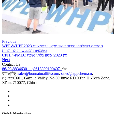
Previous
WPE-WHPE2023 הסתיים בהצלחה: חיבור אנשי מקצוע בתמציות
הטבעיות ובתעשייה התזונתית
CPHI ו-PMEC סין 2023: מסע בלתי נשכח!
Next
Contact Us
טל:
+8613809190407; +86-29-88346301
;
sales@appchem.cn
;
sales@bonnaturallife.com
אֶלֶקטרוֹנִי:
C601, Gazelle Valley, No.69 Jinye RD.Xi'an Hi-Tech Zone,
כְּתוֹבֶת:
Xi'an, 710077, China
Quick Navigation