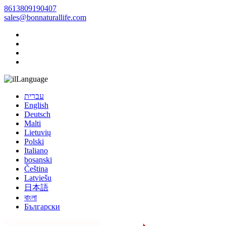
8613809190407
sales@bonnaturallife.com
Language
עברית
English
Deutsch
Malti
Lietuvių
Polski
Italiano
bosanski
Čeština
Latviešu
日本語
বাংলা
Български