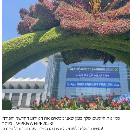
סמן את היומנים שלך בזמן שאנו מביאים את האירוע החדשני והפורה
ביותר - WPE&WHPE2023!
הצטרפו אלינו לשלושה ימים מדהימים של חקר וחילופי ידע!