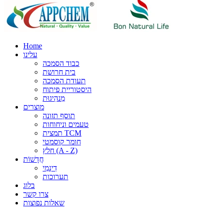
Home
עלינו
כבוד הסמכה
בית חרושת
תעודת הסמכה
היסטוריית פיתוח
מַנהִיגוּת
מוצרים
תוסף תזונה
טעמים וניחוחות
תמצית TCM
חומר קוסמטי
חלץ (A - Z)
חֲדָשׁוֹת
דִינָמִי
תערוכות
בלוג
צרו קשר
שאלות נפוצות