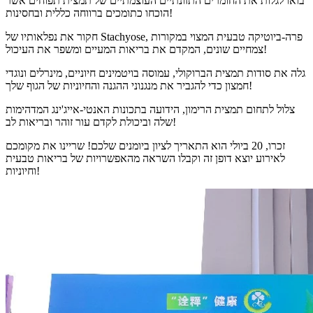
בואו לגלות את החומרים התזונתיים העוצמתיים של תמצית תפוחים אשר
הוכחו כתומכים ברווחה כללית ובחסינות!
חקור את נפלאותיו של Stachyose, פרה-ביוטיקה טבעית המצוי במקורות
צמחיים שונים, המקדם את בריאות המעיים ומשפר את העיכול!
גלה את סודות תמצית הברוקולי, עמוסה בויטמינים חיוניים, מינרלים ונוגדי
חמצון כדי להגביר את מנגנוני ההגנה והחיוניות של הגוף שלך!
צלול לתחום תמצית הרימון, הידועה בתכונות האנטי-אייג'ינג המדהימות
שלה וביכולת לקדם עור זוהר ובריאות לב!
זכרו, 20 ביולי הוא התאריך לציון ביומנים שלכם! שריינו את מקומכם
לאירוע יוצא דופן זה וקבלו השראה מהאפשרויות של בריאות טבעית
וחיוניות!