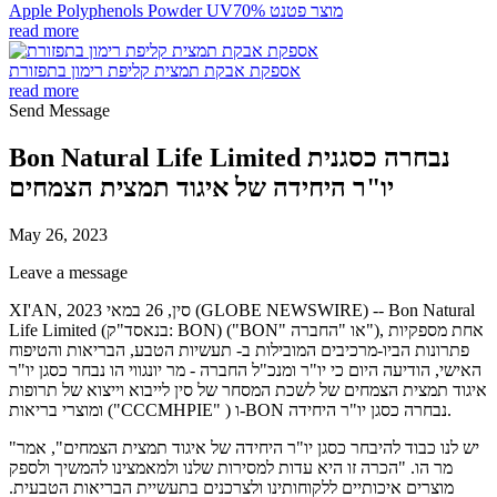
Apple Polyphenols Powder UV70% מוצר פטנט
read more
אספקת אבקת תמצית קליפת רימון בתפזורת
read more
Send Message
Bon Natural Life Limited נבחרה כסגנית
יו"ר היחידה של איגוד תמצית הצמחים
May 26, 2023
Leave a message
XI'AN, סין, 26 במאי 2023 (GLOBE NEWSWIRE) -- Bon Natural
Life Limited (בנאסד"ק: BON) ("BON" או "החברה"), אחת מספקיות
פתרונות הביו-מרכיבים המובילות ב- תעשיות הטבע, הבריאות והטיפוח
האישי, הודיעה היום כי יו"ר ומנכ"ל החברה - מר יונגווי הו נבחר כסגן יו"ר
איגוד תמצית הצמחים של לשכת המסחר של סין לייבוא ​​וייצוא של תרופות
ומוצרי בריאות ("CCCMHPIE" ) ו-BON נבחרה כסגן יו"ר היחידה.
"יש לנו כבוד להיבחר כסגן יו"ר היחידה של איגוד תמצית הצמחים", אמר
מר הו. "הכרה זו היא עדות למסירות שלנו ולמאמצינו להמשיך ולספק
מוצרים איכותיים ללקוחותינו ולצרכנים בתעשיית הבריאות הטבעית.