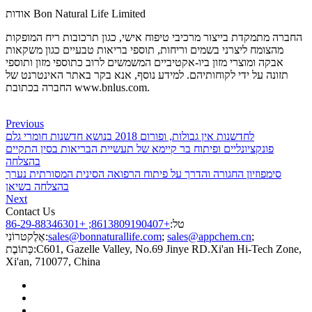
אודות Bon Natural Life Limited
החברה מתמקדת בייצור מרכיבי טיפוח אישי, כגון תרכובות ריח המופקות
מהצומח ליצרני בשמים וריחות, תוספי בריאות טבעיים כגון משקאות
אבקה ומוצרי מזון ביו-אקטיביים המשמשים לרוב כתוספי מזון ותוספי
תזונה על ידי לקוחותיהם. למידע נוסף, אנא בקר באתר האינטרנט של
החברה בכתובת www.bnlus.com.
Previous
לחדשנות אין גבולות, ופורום 2018 בנושא חדשנות חומרי גלם
פונקציונליים ופיתוח בר קיימא של תעשיית הבריאות בסין התקיים
בהצלחה
סימפוזיון החגורה והדרך על פיתוח הרפואה הסינית המסורתית נערך
בהצלחה בשיאן
Next
Contact Us
טל:
+8613809190407; +86-29-88346301
;
sales@appchem.cn
;
sales@bonnaturallife.com
אֶלֶקטרוֹנִי:
C601, Gazelle Valley, No.69 Jinye RD.Xi'an Hi-Tech Zone,
כְּתוֹבֶת:
Xi'an, 710077, China