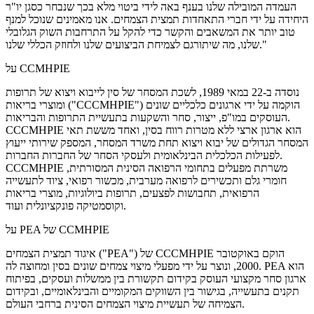
העמדה המובילה שלנו בענף באה לידי ביטוי מלא בכך שנבחר כסגן יו"ר
היחידה על ידי חברי התאחדות תמצית הצמחים. אנו מאמינים שנוכל למנף
טוב יותר את המשאבים והקשר כדי להקל על התרחבות השוק הגלובלי
שלנו, מה שיתורגם לצמיחת הביצועים שלנו ולחוזק הכללי שלנו."
על CCMHPIE
נוסדה ב-22 במאי 1989, לשכת המסחר של סין לייבוא ​​ויצוא של תרופות
ומוצרי בריאות ("CCCMHPIE") הוקמה על ידי ארגונים כלכליים שונים
העוסקים במו"פ, ייצור, סחר והשקעות בתעשיית התרופות והבריאות.
CCCMHPIE הוא ארגון ארצי ללא מטרות רווח בסין, ואחד מששת תאי
המסחר הגדולים של יבוא ויצוא תחת משרד המסחר, המספק שירותי ייעוץ
לפעילות הכלכלית הבינלאומית ולעסקי הסחר של החברות החברות.
CCCMHPIE משרתת מפעלים בתחומי הרפואה הסינית המסורתית,
חומרי גלם ותכשירים לרפואה מערבית, מכשור רפואי, ציוד לתעשייה
הרפואית, תחבושות לפצעים, תרופות ביולוגיות, מוצרי בריאות
וקוסמטיקה פונקציונלית ועוד.
על PEA של CCMHPIE
איגוד תמצית הצמחים ("PEA") של CCCMHPIE הוקם באוקטובר
2000, ונוצר על ידי מפעלי מיצוי צמחים שונים בסין ומחוצה לה. PEA הוא
ארגון סחר מקצועי העוסק בקידום תקשורת בין ממשלות ועסקים, בפיתוח
תקנים בתעשייה, בגישור בין השווקים המקומיים והבינלאומיים, ובקידום
הצמיחה של תעשיית מיצוי הצמחים הסינית ברחבי העולם.