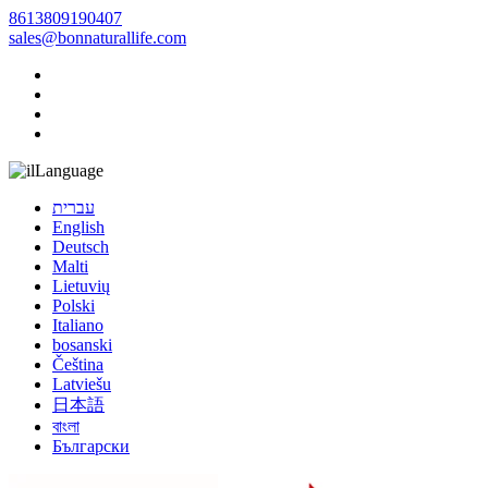
8613809190407
sales@bonnaturallife.com
Language
עברית
English
Deutsch
Malti
Lietuvių
Polski
Italiano
bosanski
Čeština
Latviešu
日本語
বাংলা
Български