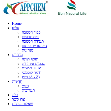
Home
עלינו
כבוד הסמכה
בית חרושת
תעודת הסמכה
היסטוריית פיתוח
מַנהִיגוּת
מוצרים
תוסף תזונה
טעמים וניחוחות
תמצית TCM
חומר קוסמטי
חלץ (A - Z)
חֲדָשׁוֹת
דִינָמִי
תערוכות
בלוג
צרו קשר
שאלות נפוצות