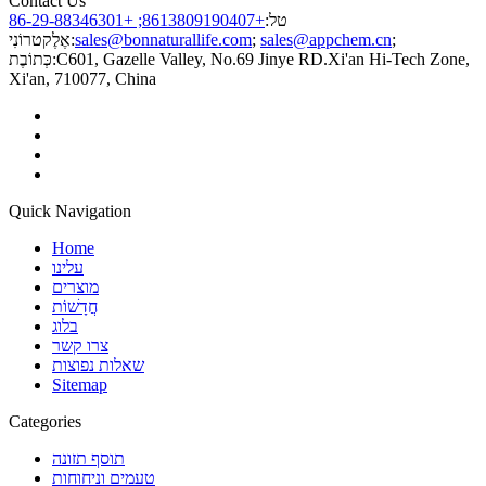
Contact Us
טל:
+8613809190407; +86-29-88346301
;
sales@appchem.cn
;
sales@bonnaturallife.com
אֶלֶקטרוֹנִי:
C601, Gazelle Valley, No.69 Jinye RD.Xi'an Hi-Tech Zone,
כְּתוֹבֶת:
Xi'an, 710077, China
Quick Navigation
Home
עלינו
מוצרים
חֲדָשׁוֹת
בלוג
צרו קשר
שאלות נפוצות
Sitemap
Categories
תוסף תזונה
טעמים וניחוחות