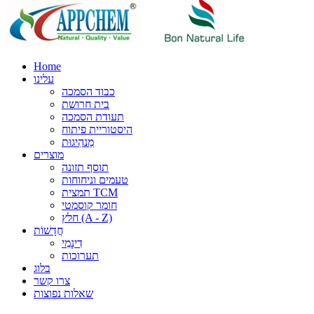
Home
עלינו
כבוד הסמכה
בית חרושת
תעודת הסמכה
היסטוריית פיתוח
מַנהִיגוּת
מוצרים
תוסף תזונה
טעמים וניחוחות
תמצית TCM
חומר קוסמטי
חלץ (A - Z)
חֲדָשׁוֹת
דִינָמִי
תערוכות
בלוג
צרו קשר
שאלות נפוצות