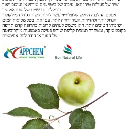
ישיר של פעילות טירוזינאז, עיכוב של ביטוי גנים טירוזינאז ועיכוב ייצור
רדיקלים חופשיים של סופראוקסיד.
אפקט ההלבנה החלש של
פלוריזין
עשוי להיות קשור לגודל המולקולרי
הגדול יותר ולחדירות העור ירודה יותר. עם זאת, בשל מסיסות המים
ויציבותו הטובים יותר, הוא משמש לעתים קרובות כתרופה קדם-תרופה
בקוסמטיקה, ומשחרר תמצית קליפת שורש פעילה באמצעות מיקרוביוטה
של ​​העור או הידרוליזה אנזימטית.