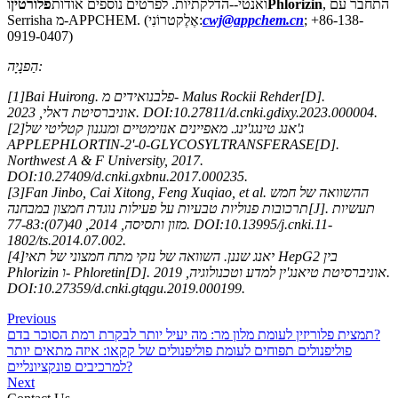
, התחבר עם
Phlorizin
ואנטי--הדלקתיות. לפרטים נוספים אודות
פלורטין
ו
; +86-138-
cwj@appchem.cn
Serrisha מ-APPCHEM. (אֶלֶקטרוֹנִי:
0919-0407)
הַפנָיָה:
[1]Bai Huirong. פלבנואידים מ- Malus Rockii Rehder[D].
אוניברסיטת דאלי, 2023. DOI:10.27811/d.cnki.gdixy.2023.000004.
[2]ג'אנג טינגג'ינג. מאפיינים אנזימטיים ומנגנון קטליטי של
APPLEPHLORTIN-2'-0-GLYCOSYLTRANSFERASE[D].
Northwest A & F University, 2017.
DOI:10.27409/d.cnki.gxbnu.2017.000235.
[3]Fan Jinbo, Cai Xitong, Feng Xuqiao, et al. ההשוואה של חמש
תרכובות פנוליות טבעיות על פעילות נוגדת חמצון במבחנה[J]. תעשיות
מזון ותסיסה, 2014, 40(07):77-83. DOI:10.13995/j.cnki.11-
1802/ts.2014.07.002.
[4]יאנג שננן. השוואה של נזקי מתח חמצוני של תאי HepG2 בין
Phlorizin ו- Phloretin[D]. אוניברסיטת טיאנג'ין למדע וטכנולוגיה, 2019.
DOI:10.27359/d.cnki.gtqgu.2019.000199.
Previous
תמצית פלוריזין לעומת מלון מר: מה יעיל יותר לבקרת רמת הסוכר בדם?
פוליפנולים תפוחים לעומת פוליפנולים של קקאו: איזה מתאים יותר
למרכיבים פונקציונליים?
Next