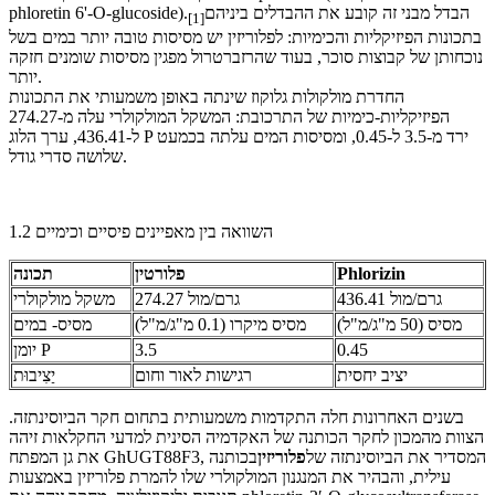
הבדל מבני זה קובע את ההבדלים ביניהם
phloretin 6'-O-glucoside).
[1]
בתכונות הפיזיקליות והכימיות: לפלוריזין יש מסיסות טובה יותר במים בשל
נוכחותן של קבוצות סוכר, בעוד שהרזברטרול מפגין מסיסות שומנים חזקה
יותר.
החדרת מולקולות גלוקוז שינתה באופן משמעותי את התכונות
הפיזיקליות-כימיות של התרכובת: המשקל המולקולרי עלה מ-274.27
ל-436.41, ערך הלוג P ירד מ-3.5 ל-0.45, ומסיסות המים עלתה בכמעט
שלושה סדרי גודל.
1.2 השוואה בין מאפיינים פיסיים וכימיים
Phlorizin
פלורטין
תכונה
436.41 גרם/מול
274.27 גרם/מול
משקל מולקולרי
מסיס (50 מ"ג/מ"ל)
מסיס מיקרו (0.1 מ"ג/מ"ל)
מסיס- במים
0.45
3.5
יומן P
יציב יחסית
רגישות לאור וחום
יַצִיבוּת
בשנים האחרונות חלה התקדמות משמעותית בתחום חקר הביוסינתזה.
הצוות מהמכון לחקר הכותנה של האקדמיה הסינית למדעי החקלאות זיהה
את גן המפתח GhUGT88F3, המסדיר את הביוסינתזה של
פלוריזין
בכותנה
עילית, והבהיר את המנגנון המולקולרי שלו להמרת פלוריזין באמצעות