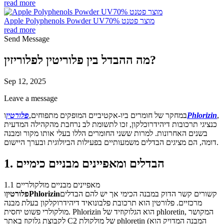
read more
Apple Polyphenols Powder UV70% מוצר פטנט
read more
Send Message
מה ההבדל בין פלוריטין לפלוריזין?
Sep 12, 2025
Leave a message
,
Phlorizin
במחקר של חומרים ביו-אקטיביים המופקים מתפוחים,
פלורטין
ו
כנציגי תרכובות דיהידרוכלקון, זכו לתשומת לב נרחבת מהקהילה המדעית
בשנים האחרונות. למרות ששני החומרים הללו בעלי אותו מקור ומבנה
דומה, הם מציגים הבדלים משמעותיים בפעילות הביולוגית ובערך היישום.
1. הבדלים ומאפיינים מבניים כימיים
1.1 מאפיינים מבניים מולקולריים
קשורים קשר הדוק במבנה הכימי אך יש להם הבדלים
Phlorizin
פלורטין
ו
מרכזיים. פלורטין הוא תרכובת פלבונואיד דיהידרוקלקון בעלת מבנה
מולקולרי פשוט יחסית. Phlorizin הוא הגלוקוזיד של phloretin, המקושר
לקבוצת גלוקוז באתר C2 של מולקולת phloretin (המבנה המדויק הוא