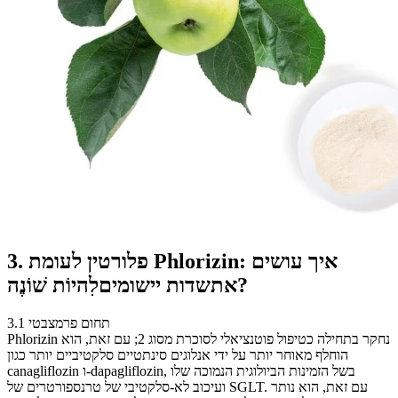
פלורטין
לעומת Phlorizin: איך עושים
3.
?
את
שדות יישומים
לִהיוֹת שׁוֹנֶה
3.1 תחום פרמצבטי
Phlorizin נחקר בתחילה כטיפול פוטנציאלי לסוכרת מסוג 2; עם זאת, הוא
הוחלף מאוחר יותר על ידי אנלוגים סינתטיים סלקטיביים יותר כגון
canagliflozin ו-dapagliflozin, בשל הזמינות הביולוגית הנמוכה שלו
ועיכוב לא-סלקטיבי של טרנספורטרים של SGLT. עם זאת, הוא נותר