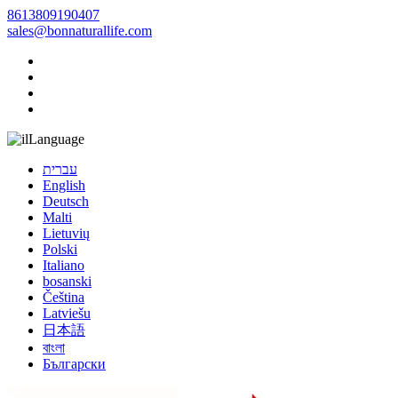
8613809190407
sales@bonnaturallife.com
Language
עברית
English
Deutsch
Malti
Lietuvių
Polski
Italiano
bosanski
Čeština
Latviešu
日本語
বাংলা
Български