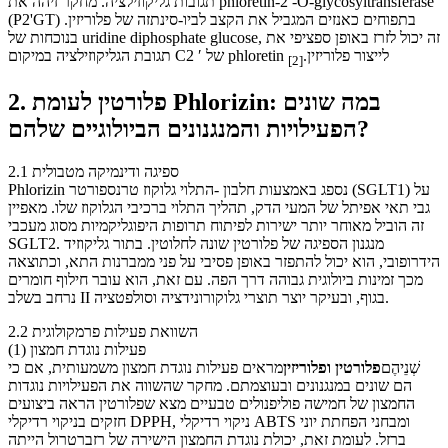
תגובות גליקוזילציה. מחקר זיהה את phloretin-2′-O-glycosyltransferase
(P2'GT) בתפוחים כאנזים המגביל את הקצב לביו-סינתזה של פלוריזין.
בנוכחות של uridine diphosphate glucose, זה יכול לזרז באופן ספציפי את
תגובת הגליקוזילציה במיקום C2 ′ של phloretin לייצור פלוריזין.
[2]
פלורטין
לעומת Phlorizin: במה שונים
2.
הפעילויות והמנגנונים הביולוגיים שלהם?
2.1 ספיגה ודינמיקה מטבולית
Phlorizin נספג באמצעות חלבון -התלוי גלוקוז טרנספורטר (SGLT1) על
גבי תאי אפיתל של המעי הדק, תהליך התלוי ברכיבי הגלוקוז שלו. מאפיין
זה הוביל מאוחר יותר ישירות לפיתוח תרופות היפוגליקמיות מסוג מעכבי
SGLT2. מנגנון הספיגה של פלורטין שונה לחלוטין. בתור גליקוזיד
הידרופובי, הוא יכול להתפזר באופן פסיבי על פני ממברנות התא, וכתוצאה
מכך זמינות ביולוגית גבוהה דרך הפה. עם זאת, הוא עובר חילוף חומרים
נרחב בשלב II בגוף, ובעיקר יוצר תוצרי גלוקורונידציה וסולפטציה.
2.2 השוואת פעילות פרמקולוגית
(1) פעילות נוגדת חמצון
שְׁנֵיהֶם
פלורטין ופלוריזין
מראים פעילות נוגדת חמצון משמעותית, אם כי
הם שונים במנגנונים ובעוצמתם. מחקר שהשווה את הפעילויות נוגדות
החמצון של חמישה פוליפנולים טבעיים מצא שפלורטין הראה ביצועים
חזקים בניקוי רדיקלי DPPH, ניקוי רדיקלי ABTS ומבחני הפחתת יוני
ברזל. לעומת זאת, יכולת נוגדת החמצון הישירה של רזברטרול הייתה