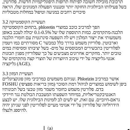
תרכובת מובילה חשובה לפיתוח תרופות היפוגליקמיות חדשות. פלורטין,
בשל פעילותו הביולוגית החזקה יותר ומנגנוני הפעולה המגוונים שלו, הראה
סיכויים רחבים במניעה וטיפול במחלות מטבוליות
3.2 תעשיית הקוסמטיקה
בתחום הקוסמטיקה, phloretin הפך למרכיב כוכב במוצרי
הלבנה-מתקדמים. כמות התוספת שלו של 0.1-0.5% יכולה לעכב באופן
משמעותי את ייצור המלנין ויש לה השפעה סינרגטית עם חומרי הלבנה
מסורתיים כמו ויטמין C וארבוטין. פלוריזין משמש בדרך כלל כמבשר
לפלוריטין בתכשירים המבוססים על מים- בשל יציבותו ומסיסות במים
טובים יותר. מחקרים אחרונים מצביעים על כך שפלוריזין מפגין תכונות
אנטי-גליקציה על ידי עיכוב היווצרות של תוצרי קצה מתקדמים של
גליקציה (AGE).
3.3 תעשיית המזון
שניהם משמשים כמרכיבי מזון פונקציונליים. Phlorizin אושר כמרכיב
FOSHU (מזון בריאות ספציפי) ביפן לשימוש במוצרים לניהול רמת הסוכר
בדם. פלורטין משמש כחומר משמר מזון טבעי בשל תכונותיו
האנטיבקטריאליות, במיוחד השפעתו המעכבת הבולטת נגד חיידקי
גראם-חיוביים. עם זאת, יש לשים לב לזמינות הביולוגית שלו. יש לבצע
הידרוליזה של פלוריזין על ידי אנזימי מעיים לפלוריטין לפני שניתן יהיה
להיספג ולנצלו.